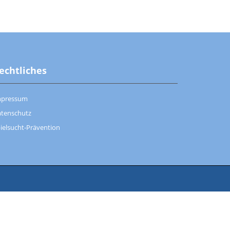
echtliches
mpressum
tenschutz
ielsucht-Prävention